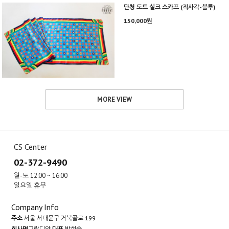
단청 도트 실크 스카프 (직사각-블루)
150,000원
MORE VIEW
CS Center
02-372-9490
월-토 12:00 ~ 16:00
일요일 휴무
Company Info
주소
서울 서대문구 거북골로 199
회사명
그랑디안
대표
박현숙