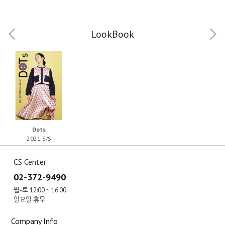
LookBook
Dots
2021 S/S
CS Center
02-372-9490
월-토 12:00 ~ 16:00
일요일 휴무
Company Info