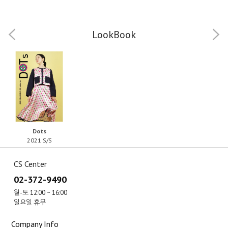
LookBook
Dots
2021 S/S
CS Center
02-372-9490
월-토 12:00 ~ 16:00
일요일 휴무
Company Info