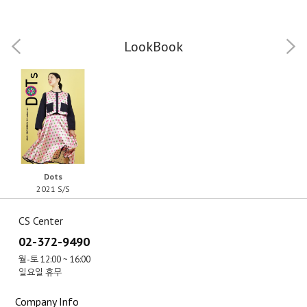
LookBook
Dots
2021 S/S
CS Center
02-372-9490
월-토 12:00 ~ 16:00
일요일 휴무
Company Info