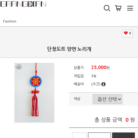
Fashion
0
단청도트 양면 노리개
25,000
상품가
원
적립금
3%
배송비
(조건)
색상
0
총 상품 금액
원