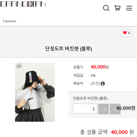
Fashion
0
단청도트 버킷햇 (블루)
40,000
상품가
원
적립금
3%
배송비
(조건)
단청도트 버킷햇 (블루)
40,000
원
+1
-1
40,000
총 상품 금액
원