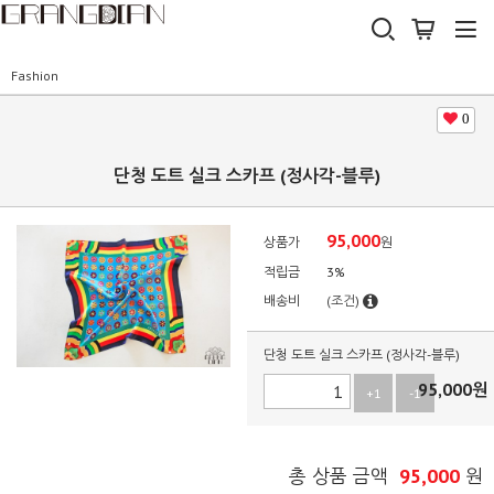
Fashion
0
단청 도트 실크 스카프 (정사각-블루)
95,000
상품가
원
적립금
3%
배송비
(조건)
단청 도트 실크 스카프 (정사각-블루)
95,000
원
+1
-1
95,000
총 상품 금액
원