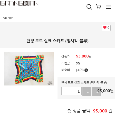
Fashion
0
단청 도트 실크 스카프 (정사각-블루)
95,000
상품가
원
적립금
3%
배송비
(조건)
단청 도트 실크 스카프 (정사각-블루)
95,000
원
+1
-1
95,000
총 상품 금액
원