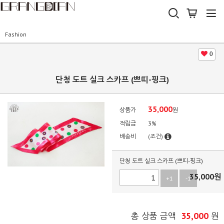
Fashion
0
단청 도트 실크 스카프 (쁘띠-핑크)
35,000
상품가
원
적립금
3%
배송비
(조건)
단청 도트 실크 스카프 (쁘띠-핑크)
35,000
원
+1
-1
35,000
총 상품 금액
원