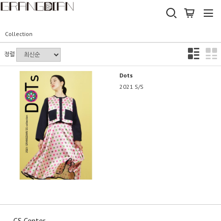
Collection
정렬
Dots
2021 S/S
CS Center